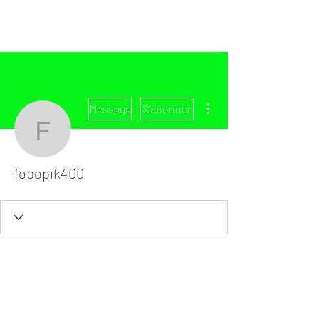
Plus d'actions
Message
S'abonner
fopopik400
fopopik400