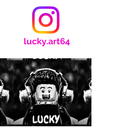
lucky.art64