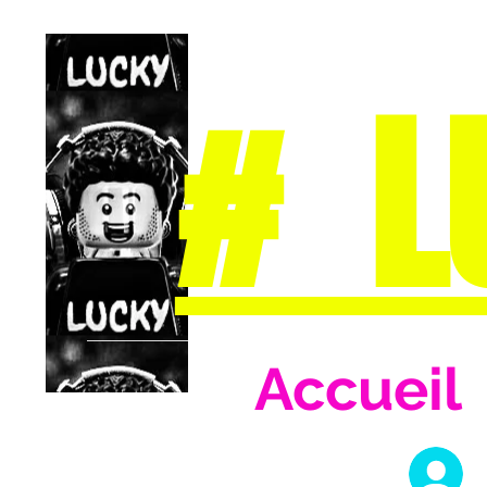
# L
Accueil