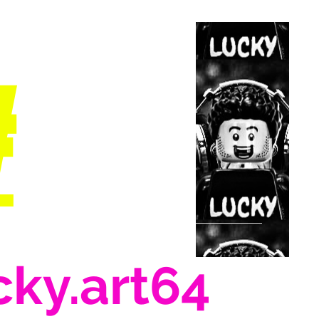
#
cky.art64