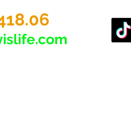
418.06
islife.com