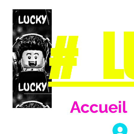
# L
Accueil