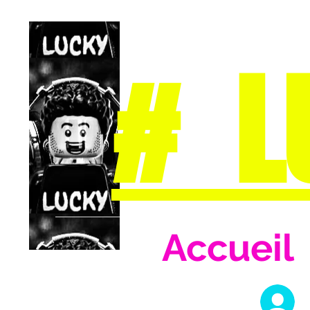
# L
Accueil