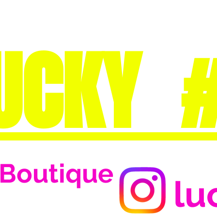
UCKY 
Boutique
lu
Se connecter