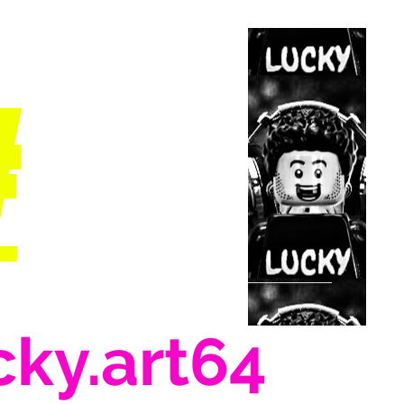
#
cky.art64