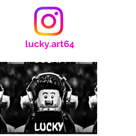
lucky.art64