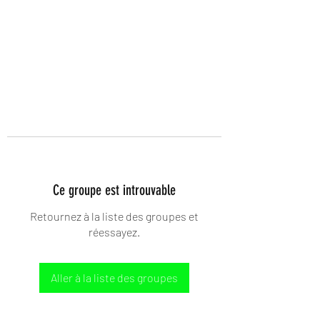
Ce groupe est introuvable
Retournez à la liste des groupes et
réessayez.
Aller à la liste des groupes