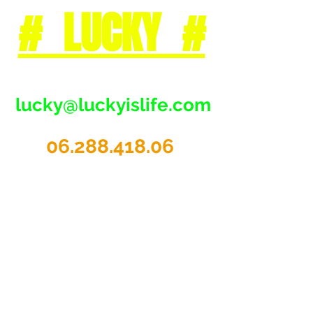
# LUCKY #
lucky@luckyislife.com
06.288.418.06