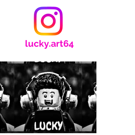
lucky.art64