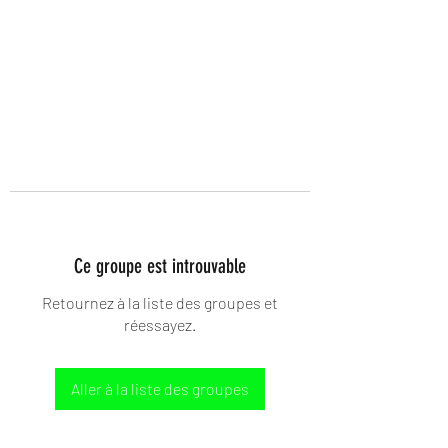
Ce groupe est introuvable
Retournez à la liste des groupes et
réessayez.
Aller à la liste des groupes