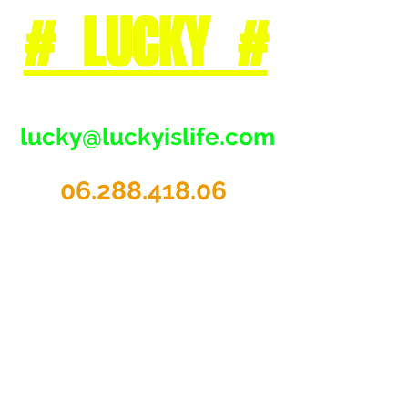
# LUCKY #
lucky@luckyislife.com
06.288.418.06