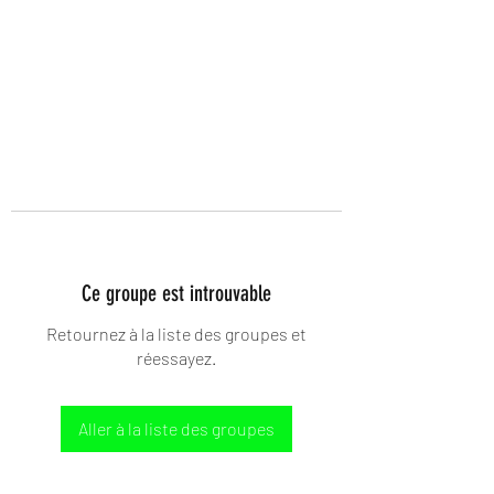
Ce groupe est introuvable
Retournez à la liste des groupes et
réessayez.
Aller à la liste des groupes