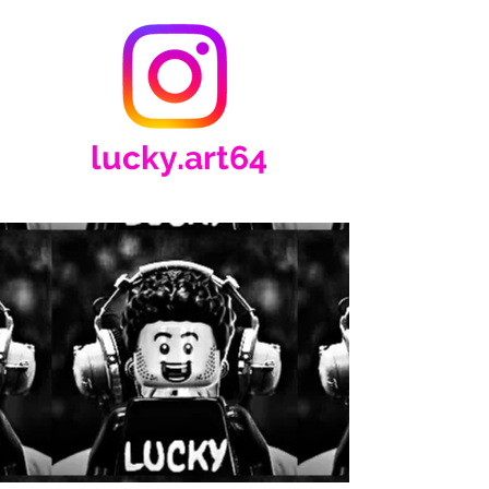
lucky.art64