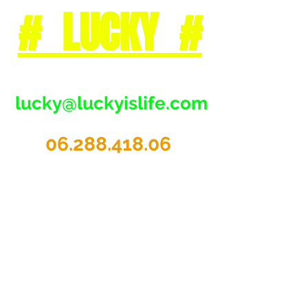
# LUCKY #
lucky@luckyislife.com
06.288.418.06