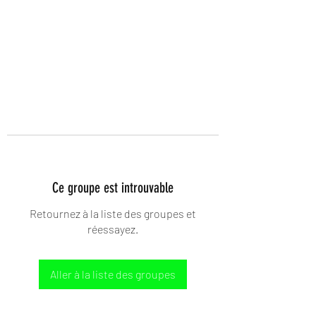
Ce groupe est introuvable
Retournez à la liste des groupes et
réessayez.
Aller à la liste des groupes