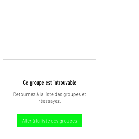
Ce groupe est introuvable
Retournez à la liste des groupes et
réessayez.
Aller à la liste des groupes