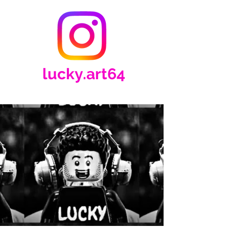
lucky.art64