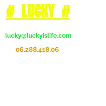
# LUCKY #
lucky@luckyislife.com
06.288.418.06