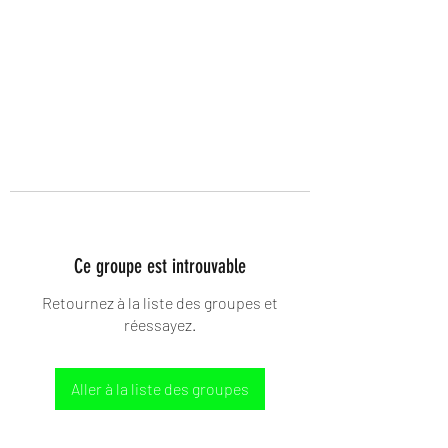
Ce groupe est introuvable
Retournez à la liste des groupes et
réessayez.
Aller à la liste des groupes