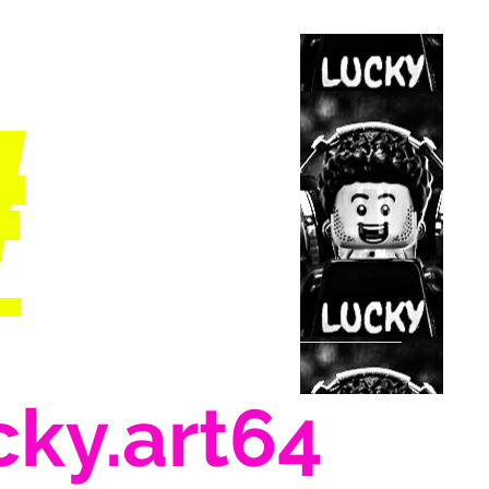
#
cky.art64