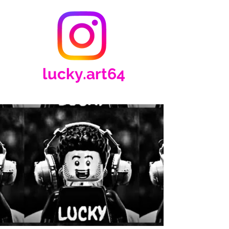
lucky.art64