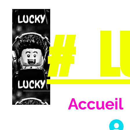
# L
Accueil