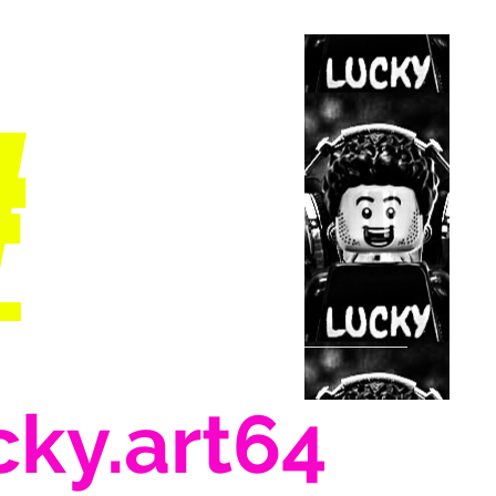
#
cky.art64