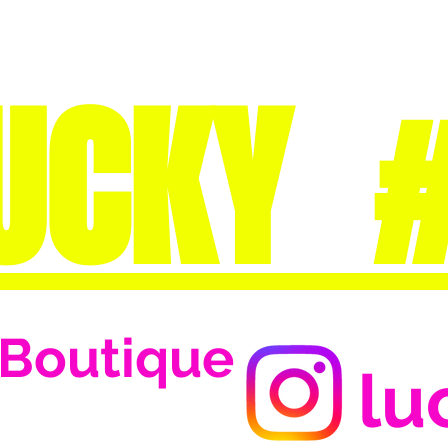
UCKY 
Boutique
lu
Se connecter