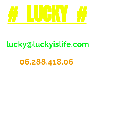
# LUCKY #
lucky@luckyislife.com
06.288.418.06