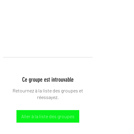
Ce groupe est introuvable
Retournez à la liste des groupes et
réessayez.
Aller à la liste des groupes