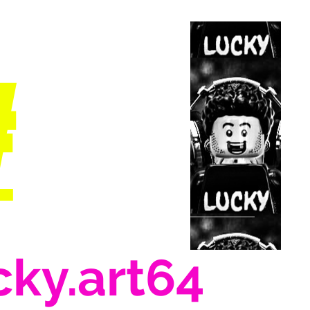
#
cky.art64