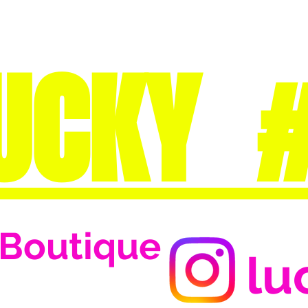
UCKY 
Boutique
lu
Se connecter