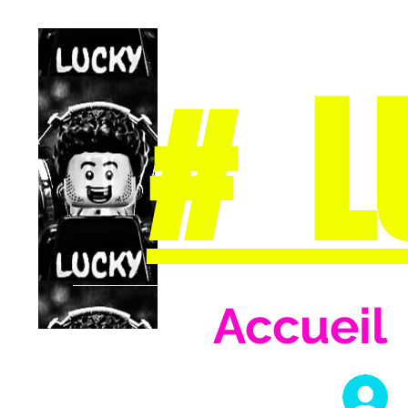
# L
Accueil