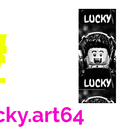
#
cky.art64