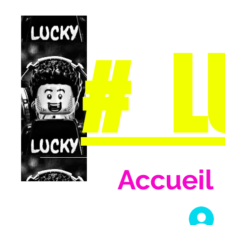
# L
Accueil