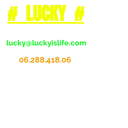
# LUCKY #
lucky@luckyislife.com
06.288.418.06