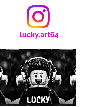
lucky.art64