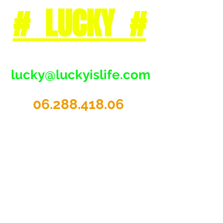
# LUCKY #
lucky@luckyislife.com
06.288.418.06