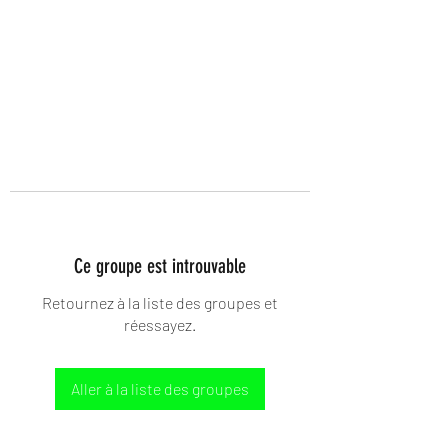
Ce groupe est introuvable
Retournez à la liste des groupes et
réessayez.
Aller à la liste des groupes