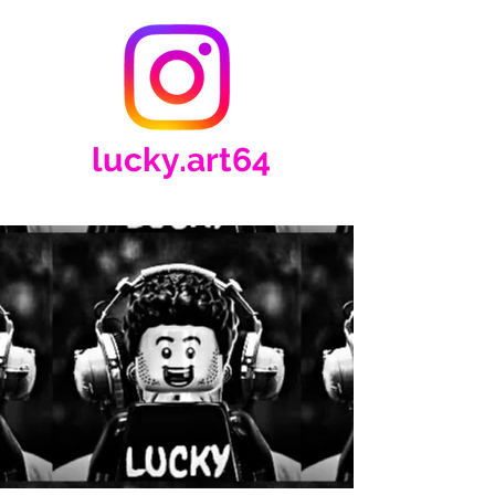
lucky.art64