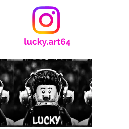
lucky.art64