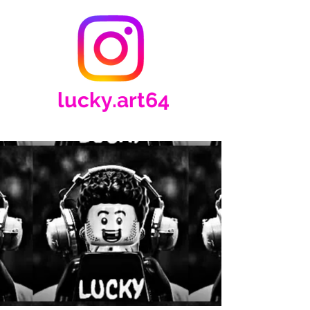
lucky.art64