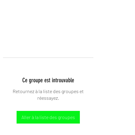
Ce groupe est introuvable
Retournez à la liste des groupes et
réessayez.
Aller à la liste des groupes