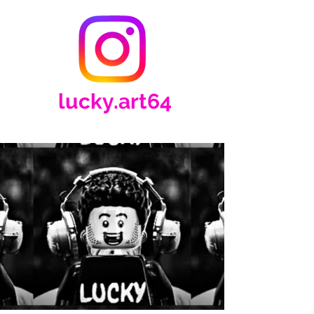
lucky.art64