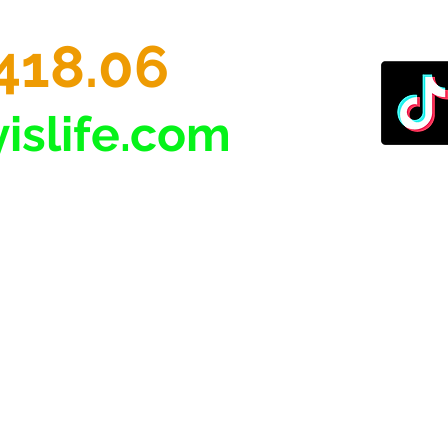
418.06
islife.com