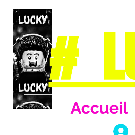
# L
Accueil