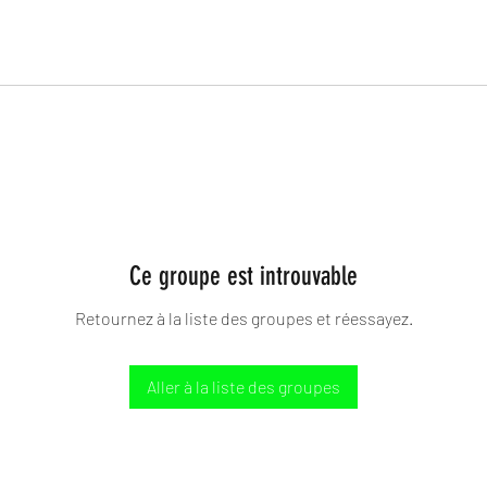
Ce groupe est introuvable
Retournez à la liste des groupes et réessayez.
Aller à la liste des groupes