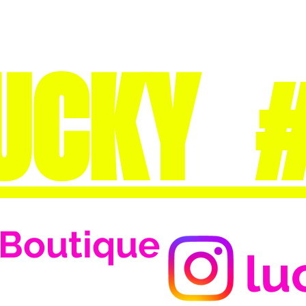
UCKY 
Boutique
lu
Se connecter