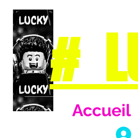
# L
Accueil