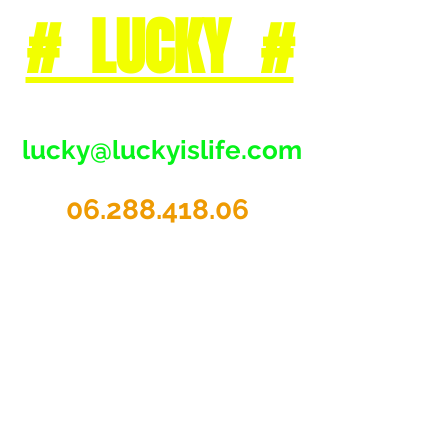
# LUCKY #
lucky@luckyislife.com
06.288.418.06