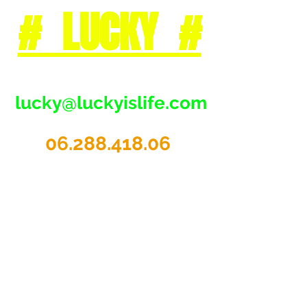
# LUCKY #
lucky@luckyislife.com
06.288.418.06