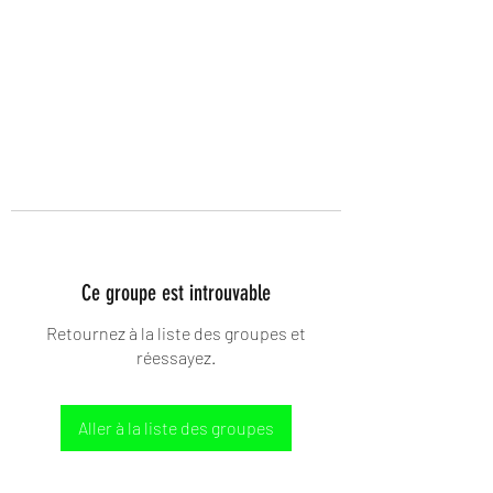
Ce groupe est introuvable
Retournez à la liste des groupes et
réessayez.
Aller à la liste des groupes