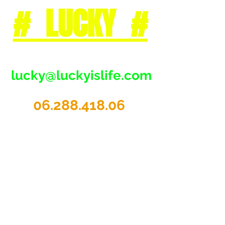
# LUCKY #
lucky@luckyislife.com
06.288.418.06