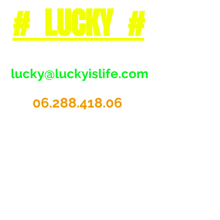
# LUCKY #
lucky@luckyislife.com
06.288.418.06