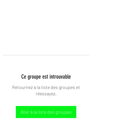
Ce groupe est introuvable
Retournez à la liste des groupes et
réessayez.
Aller à la liste des groupes