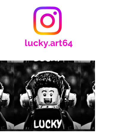
lucky.art64