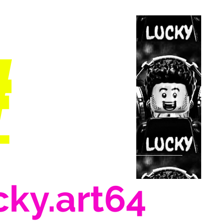
#
cky.art64