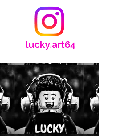
lucky.art64