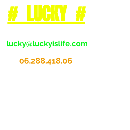
# LUCKY #
lucky@luckyislife.com
06.288.418.06