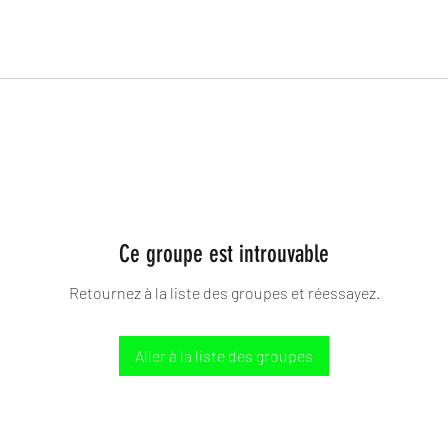
Ce groupe est introuvable
Retournez à la liste des groupes et réessayez.
Aller à la liste des groupes