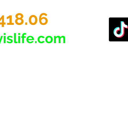
418.06
islife.com