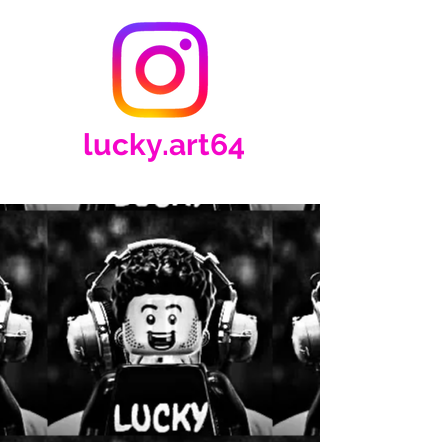
lucky.art64