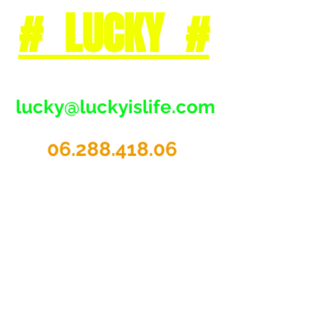
# LUCKY #
lucky@luckyislife.com
06.288.418.06