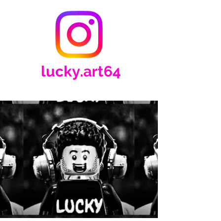
lucky.art64