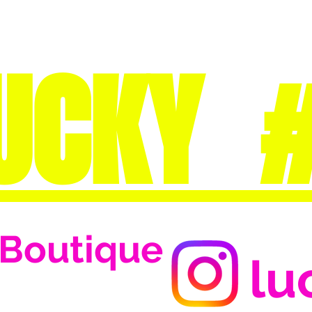
UCKY 
Boutique
lu
Se connecter