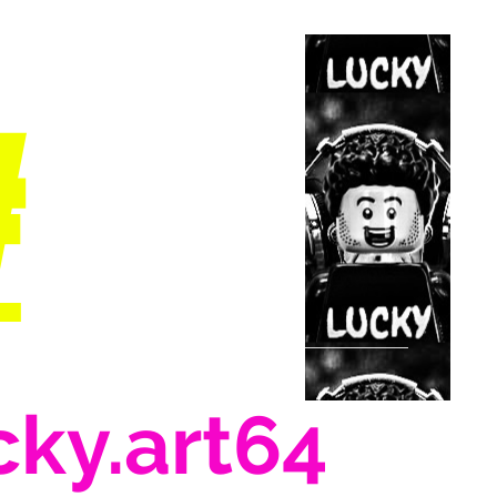
#
cky.art64