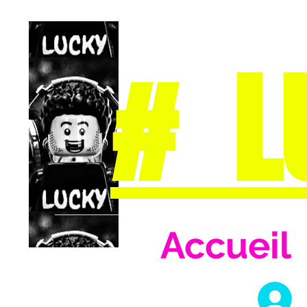
# L
Accueil