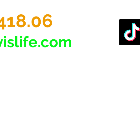
418.06
islife.com