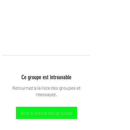
Ce groupe est introuvable
Retournez à la liste des groupes et
réessayez.
Aller à la liste des groupes