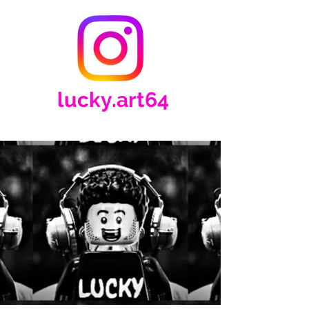
lucky.art64