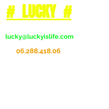
# LUCKY #
lucky@luckyislife.com
06.288.418.06