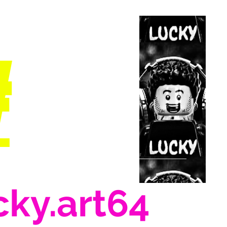
#
cky.art64