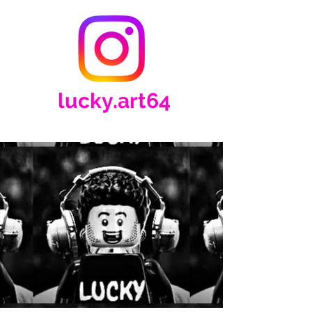
lucky.art64