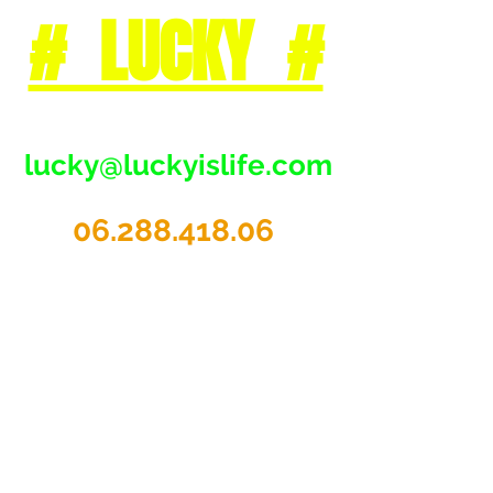
# LUCKY #
lucky@luckyislife.com
06.288.418.06