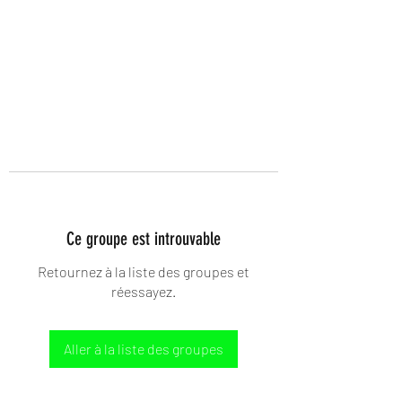
Ce groupe est introuvable
Retournez à la liste des groupes et
réessayez.
Aller à la liste des groupes