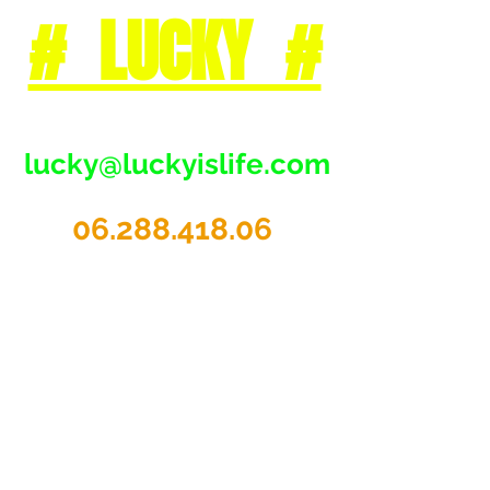
# LUCKY #
lucky@luckyislife.com
06.288.418.06