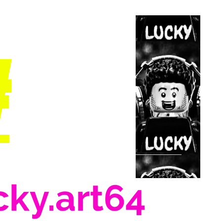
#
cky.art64