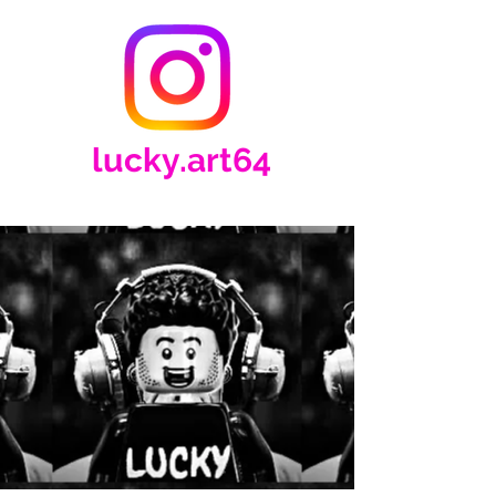
lucky.art64