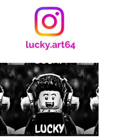
lucky.art64