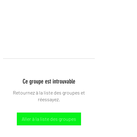
Ce groupe est introuvable
Retournez à la liste des groupes et
réessayez.
Aller à la liste des groupes