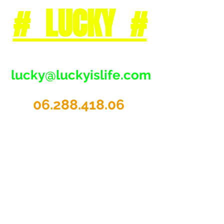
# LUCKY #
lucky@luckyislife.com
06.288.418.06